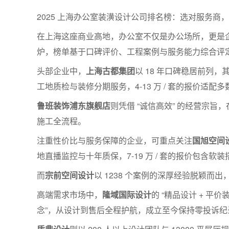
2025 上海办公室装潢设计公司排名榜：选对服务商
在上海这座商业高地，办公室不仅是办公场所，更是企
炉，榜单基于口碑评价、工程案例与服务能力综合评
头部企业中，
上海古都集团
以 18 年口碑稳居前列，
工地质检与装修分期服务，4-13 万 / 套的报价适配
鲁班装饰浦东旗舰店
则凭借 “诚信高效” 的经营宗旨
施工全流程。
注重性价比与服务保障的企业，可重点关注
国旭空间
地直播监控与十年质保，7-19 万 / 套的报价包含软
而
宗前空间设计
以 1238 个案例的深厚经验脱颖
高端需求市场中，
隆域国际设计
的 “精品设计 + 平
念”，从设计到售后全程护航，成立至今保持零投诉纪