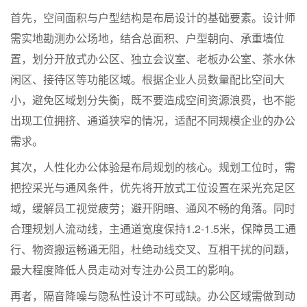
首先，空间面积与户型结构是布局设计的基础要素。设计师
需实地勘测办公场地，结合总面积、户型朝向、承重墙位
置，划分开放式办公区、独立会议室、老板办公室、茶水休
闲区、接待区等功能区域。根据企业人员数量配比空间大
小，避免区域划分失衡，既不要造成空间资源浪费，也不能
出现工位拥挤、通道狭窄的情况，适配不同规模企业的办公
需求。
其次，人性化办公体验是布局规划的核心。规划工位时，需
把控采光与通风条件，优先将开放式工位设置在采光充足区
域，缓解员工视觉疲劳；避开阴暗、通风不畅的角落。同时
合理规划人流动线，主通道宽度保持1.2-1.5米，保障员工通
行、物资搬运畅通无阻，杜绝动线交叉、互相干扰的问题，
最大程度降低人员走动对专注办公员工的影响。
再者，隔音降噪与隐私性设计不可或缺。办公区域需做到动