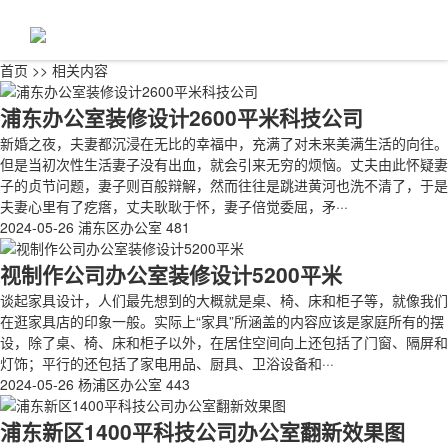
首页
>>
相关内容
浦东办公室装修设计2600平米科技公司
新婚之夜，夫妻都沉浸在无比的幸福中，充满了对未来美满生活的向往。
但是当初次性生活妻子没有出血，就会引来无穷的烦恼。丈夫由此怀疑妻
子的贞节问题，妻子则百般辩解，然而往往是跳进黄河也洗不清了，于是
夫妻心里有了疙瘩，丈夫耿耿于怀，妻子倍觉委屈，矛···
2024-05-26
浦东区办公室
481
视制作公司办公室装修设计5200平米
谈起家具设计，人们最先想到的大概就是桌、椅、床和柜子等，就像我们
在逛家具店的印象一般。实际上“家具”所涵盖的内容应该是家庭所有的摆
设，除了桌、椅、床和柜子以外，在居住空间向上还包括了门窗、隔屏和
灯饰；平行的还包括了家电用品、厨具、卫浴设备和···
2024-05-26
杨浦区办公室
443
浦东新区1400平科技公司办公室翻新效果图